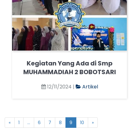
Kegiatan Yang Ada di Smp
MUHAMMADIAH 2 BOBOTSARI
12/11/2024 |
Artikel
«
1
...
6
7
8
9
10
»