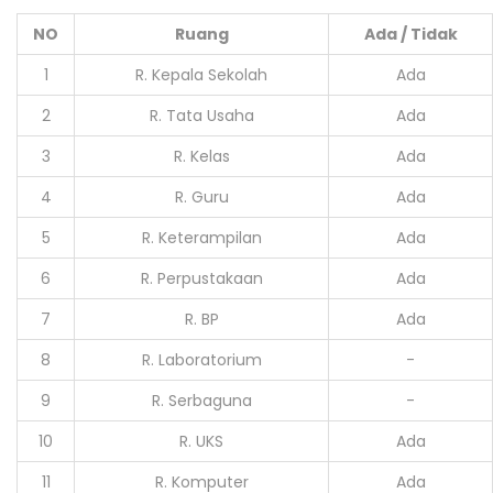
NO
Ruang
Ada / Tidak
1
R. Kepala Sekolah
Ada
2
R. Tata Usaha
Ada
3
R. Kelas
Ada
4
R. Guru
Ada
5
R. Keterampilan
Ada
6
R. Perpustakaan
Ada
7
R. BP
Ada
8
R. Laboratorium
-
9
R. Serbaguna
-
10
R. UKS
Ada
11
R. Komputer
Ada