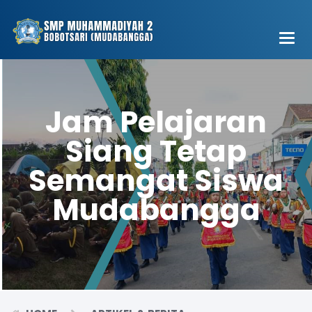
Main
Men
Jam Pelajaran
Siang Tetap
Semangat Siswa
Mudabangga