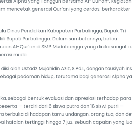
si Alpha yang Tangguh bersama Al-Qur’an”, kegiatan 
m mencetak generasi Qur’ani yang cerdas, berkarakter 
la Dinas Pendidikan Kabupaten Purbalingga, Bapak Tri
kili Bupati Purbalingga. Dalam sambutannya, beliau
aan Al-Qur’an di SMP Mudabangga yang dinilai sangat r
erasi muda.
i oleh Ustadz Mujahidin Aziz, S.Pd.I., dengan tausiyah ins
sebagai pedoman hidup, terutama bagi generasi Alpha y
, sebagai bentuk evaluasi dan apresiasi terhadap para 
serta — terdiri dari 6 siswa putra dan 18 siswi putri —
a terbuka di hadapan tamu undangan, orang tua, dan d
i hafalan tertinggi hingga 7 juz, sebuah capaian yang lu