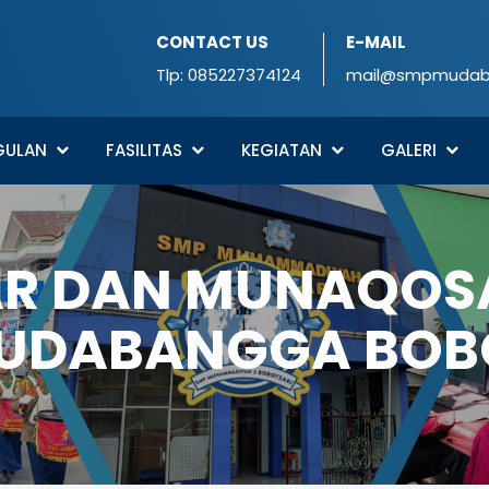
CONTACT US
E-MAIL
Tlp:
085227374124
mail@smpmudabo
GULAN
FASILITAS
KEGIATAN
GALERI
AR DAN MUNAQOSA
UDABANGGA BOB