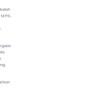
 kalah
M.Pd.,
n
argaan
ala
a
ang
irkan