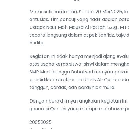
Memasuki hari kedua, Selasa, 20 Mei 2025,
antusias. Tim penguji yang hadir adalah par
Ustadz Nour Moh Mousa Al Fattah, S.Ag., M.Pd.
secara langsung dalam aspek tahfidz, taj
hadits.
Kegiatan ini tidak hanya menjadi ajang eval
atas usaha keras siswa-siswi dalam mengh
SMP Mudabangga Bobotsari menyampaikan 
pendidikan karakter berbasis Al-Qur’an a
tangguh, cerdas, dan berakhlak mulia.
Dengan berakhirnya rangkaian kegiatan in
generasi Qur’ani yang mampu membawa per
20052025