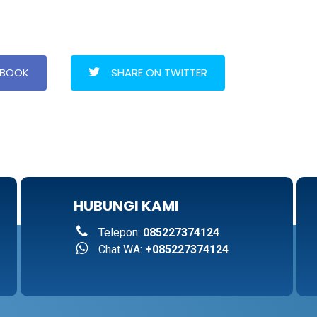
EBOOK
SHARE ON TWITTER
HUBUNGI KAMI
Telepon:
085227374124
Chat WA:
+085227374124