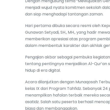
Dengan mengusung tema “Mewujudkan Genera
menjadi wujud nyata komitmen sekolah dala
dan siap menghadapi tantangan zaman.
Hari pertama dibuka secara resmi oleh Kepa
Gunawan Setyadi, SH., MH., yang hadir mewa
memberikan apresiasi atas program pembin
dalam membentuk karakter dan akhlak gen
Pengajian akbar sebagai pembuka kegiatan diis
tentang pentingnya menjadikan Al-Qur’an 
hidup di era digital.
Acara dilanjutkan dengan Munaqosah Terbuka
kelas IX dari Program Tahfidz. Sebanyak 24 pe
menampilkan hafalan terbaik mereka secar
asatidz. Salah satu peserta berhasil mencapa
biasa dan membanggakan.