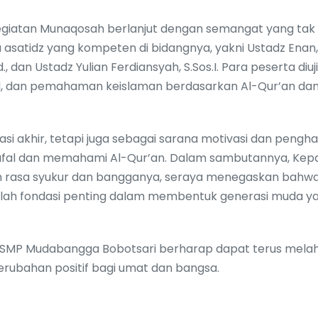
 kegiatan Munaqosah berlanjut dengan semangat yang tak
a asatidz yang kompeten di bidangnya, yakni Ustadz Enan, 
, dan Ustadz Yulian Ferdiansyah, S.Sos.I. Para peserta diuji
wid, dan pemahaman keislaman berdasarkan Al-Qur’an da
uasi akhir, tetapi juga sebagai sarana motivasi dan pengh
afal dan memahami Al-Qur’an. Dalam sambutannya, Kep
rasa syukur dan bangganya, seraya menegaskan bahw
dalah fondasi penting dalam membentuk generasi muda y
i, SMP Mudabangga Bobotsari berharap dapat terus melah
ubahan positif bagi umat dan bangsa.