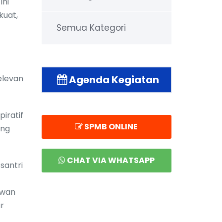
ini
kuat,
Semua Kategori
elevan
Agenda Kegiatan
piratif
SPMB ONLINE
ang
CHAT VIA WHATSAPP
santri
ewan
ar