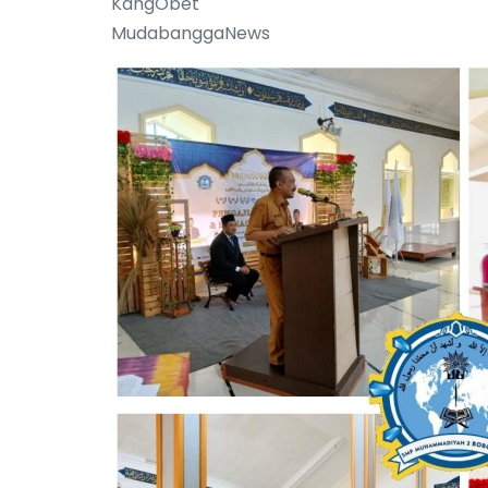
KangObet
MudabanggaNews