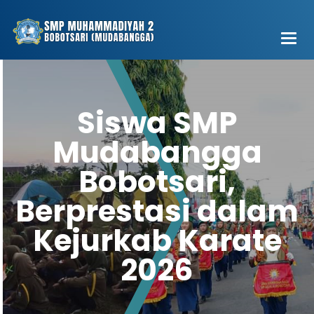
Main
Men
Siswa SMP
Mudabangga
Bobotsari,
Berprestasi dalam
Kejurkab Karate
2026